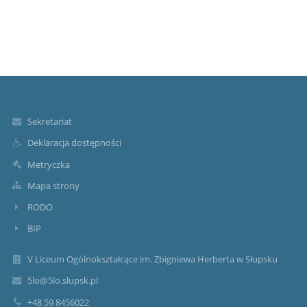
Sekretariat
Deklaracja dostępności
Metryczka
Mapa strony
RODO
BIP
V Liceum Ogólnokształcące im. Zbigniewa Herberta w Słupsku
5lo@5lo.slupsk.pl
+48 59 8456022