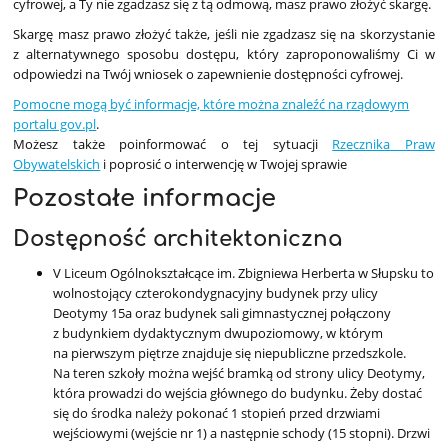
cyfrowej, a Ty nie zgadzasz się z tą odmową, masz prawo złożyć skargę.
Skargę masz prawo złożyć także, jeśli nie zgadzasz się na skorzystanie
z alternatywnego sposobu dostępu, który zaproponowaliśmy Ci w
odpowiedzi na Twój wniosek o zapewnienie dostępności cyfrowej.
Pomocne mogą być informacje, które można znaleźć na rządowym
portalu gov.pl
.
Możesz także poinformować o tej sytuacji
Rzecznika Praw
Obywatelskich
i poprosić o interwencję w Twojej sprawie
Pozostałe informacje
Dostępność architektoniczna
V Liceum Ogólnokształcące im. Zbigniewa Herberta w Słupsku to
wolnostojący czterokondygnacyjny budynek przy ulicy
Deotymy 15a oraz budynek sali gimnastycznej połączony
z budynkiem dydaktycznym dwupoziomowy, w którym
na pierwszym piętrze znajduje się niepubliczne przedszkole.
Na teren szkoły można wejść bramką od strony ulicy Deotymy,
która prowadzi do wejścia głównego do budynku. Żeby dostać
się do środka należy pokonać 1 stopień przed drzwiami
wejściowymi (wejście nr 1) a następnie schody (15 stopni). Drzwi