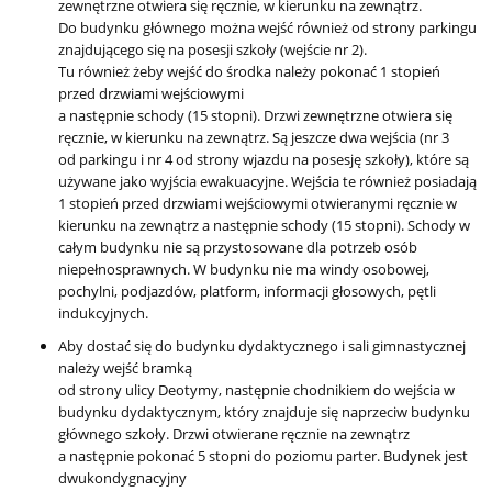
zewnętrzne otwiera się ręcznie, w kierunku na zewnątrz.
Do budynku głównego można wejść również od strony parkingu
znajdującego się na posesji szkoły (wejście nr 2).
Tu również żeby wejść do środka należy pokonać 1 stopień
przed drzwiami wejściowymi
a następnie schody (15 stopni). Drzwi zewnętrzne otwiera się
ręcznie, w kierunku na zewnątrz. Są jeszcze dwa wejścia (nr 3
od parkingu i nr 4 od strony wjazdu na posesję szkoły), które są
używane jako wyjścia ewakuacyjne. Wejścia te również posiadają
1 stopień przed drzwiami wejściowymi otwieranymi ręcznie w
kierunku na zewnątrz a następnie schody (15 stopni). Schody w
całym budynku nie są przystosowane dla potrzeb osób
niepełnosprawnych. W budynku nie ma windy osobowej,
pochylni, podjazdów, platform, informacji głosowych, pętli
indukcyjnych.
Aby dostać się do budynku dydaktycznego i sali gimnastycznej
należy wejść bramką
od strony ulicy Deotymy, następnie chodnikiem do wejścia w
budynku dydaktycznym, który znajduje się naprzeciw budynku
głównego szkoły. Drzwi otwierane ręcznie na zewnątrz
a następnie pokonać 5 stopni do poziomu parter. Budynek jest
dwukondygnacyjny