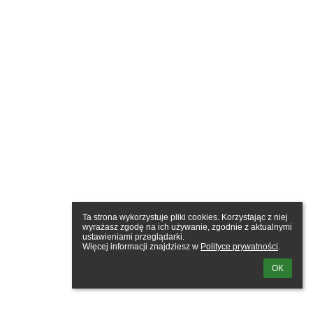
Ta strona wykorzystuje pliki cookies. Korzystając z niej 
wyrażasz zgodę na ich używanie, zgodnie z aktualnymi 
ustawieniami przeglądarki.

Więcej informacji znajdziesz w 
Polityce prywatności
.
OK